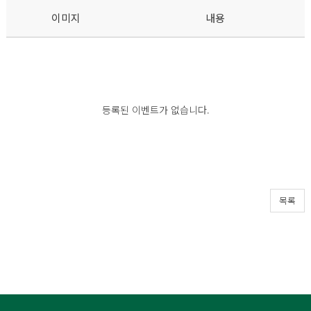
이미지
내용
등록된 이벤트가 없습니다.
목록