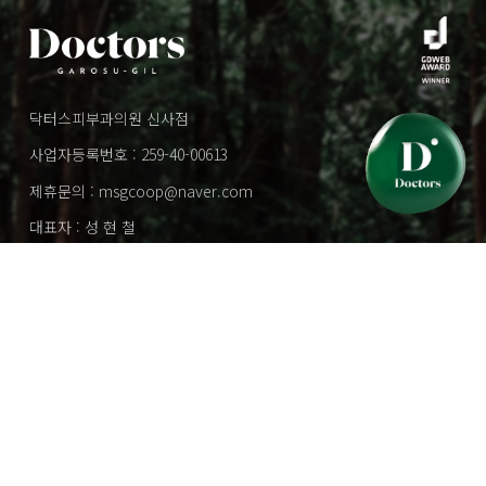
닥터스피부과의원 신사점
사업자등록번호 : 259-40-00613
제휴문의 : msgcoop@naver.com
대표자 : 성 현 철
본관 : 서울시 강남구 도산대로 107, 10층 (SYH성형타워)
별관 : 서울시 강남구 가로수길 17 (신사동 536-17)
Family Site
개인정보취급방침
사이트 이용약관